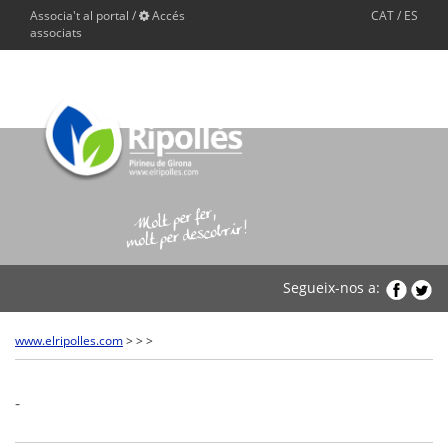
Associa't al portal
/
Accés
CAT
/
ES
associats
Segueix-nos a:
www.elripolles.com
>
>
>
-