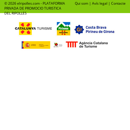
© 2026 elripolles.com - PLATAFORMA
Qui som
|
Avís legal
|
Contacte
PRIVADA DE PROMOCIO TURISTICA
DEL RIPOLLES