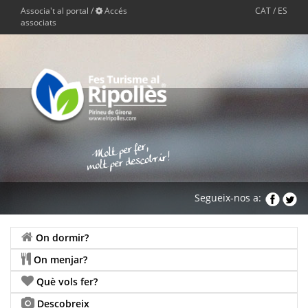
Associa't al portal
/
Accés
CAT
/
ES
associats
Segueix-nos a:
On dormir?
On menjar?
Què vols fer?
Descobreix