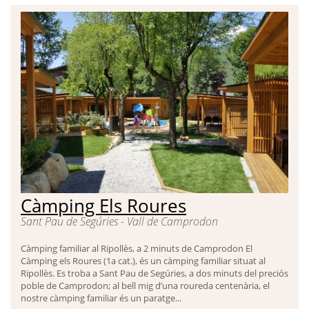
Càmping Els Roures
Sant Pau de Segúries - Vall de Camprodon
Càmping familiar al Ripollès, a 2 minuts de Camprodon El
Càmping els Roures (1a cat.), és un càmping familiar situat al
Ripollès. Es troba a Sant Pau de Segúries, a dos minuts del preciós
poble de Camprodon; al bell mig d’una roureda centenària, el
nostre càmping familiar és un paratge...