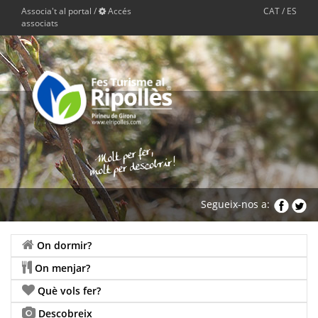
Associa't al portal
/
Accés
CAT
/
ES
associats
Segueix-nos a:
On dormir?
On menjar?
Què vols fer?
Descobreix