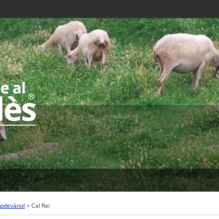
pdevànol
> Cal Rei