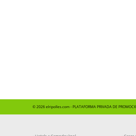
© 2026 elripolles.com - PLATAFORMA PRIVADA DE PROMOCI
Hotels a Campdevànol
Cases 