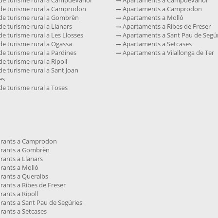
de turisme rural a Camprodon
Apartaments a Camprodon
de turisme rural a Gombrèn
Apartaments a Molló
e turisme rural a Llanars
Apartaments a Ribes de Freser
e turisme rural a Les Llosses
Apartaments a Sant Pau de Segúr
e turisme rural a Ogassa
Apartaments a Setcases
e turisme rural a Pardines
Apartaments a Vilallonga de Ter
e turisme rural a Ripoll
e turisme rural a Sant Joan
es
e turisme rural a Toses
rants a Camprodon
rants a Gombrèn
rants a Llanars
rants a Molló
rants a Queralbs
ants a Ribes de Freser
ants a Ripoll
rants a Sant Pau de Segúries
rants a Setcases