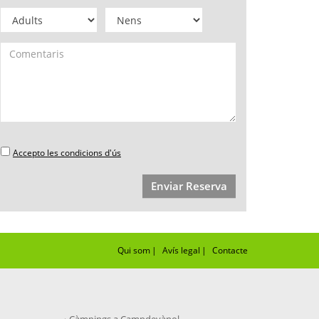
Accepto les condicions d'ús
Enviar Reserva
Qui som
|
Avís legal
|
Contacte
Càmpings a Campdevànol