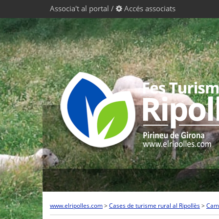
Associa't al portal
/
Accés associats
www.elripolles.com
>
Cases de turisme rural al Ripollès
>
Cam