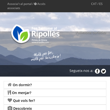
Associa't al portal
/
Accés
CAT
/
ES
associats
Fulletons turístics
Segueix-nos a:
On dormir?
On menjar?
Què vols fer?
Descobreix